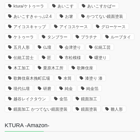
ktura/ケトゥーラ
あいこす
あいこすかばー
あいこすきゃっぷ2.4
お箸
かつてない鏡面塗装
アイコスキャップ
アイコスケース
グローケース
ケトゥーラ
タンブラー
プラチナ
ループタイ
五月人形
仏壇
会津塗り
伝統工芸
伝統工芸士
匠
市松模様
曙塗り
木工加工
栗原木工所
歌舞伎座
歌舞伎座木挽町広場
水筒
漆塗り 漆
現代仏壇
研磨
純金
純金箔
越谷レイクタウン
金箔
鏡面加工
鏡面加工 かつてない鏡面塗装
鏡面塗装
雛人形
KTURA -Amazon-