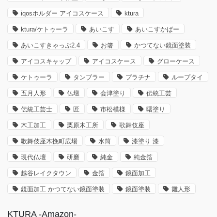
iqosホルダー アイコスケース
ktura
ktura/ケトゥーラ
あいこす
あいこすかばー
あいこすきゃっぷ2.4
お箸
かつてない鏡面塗装
アイコスキャップ
アイコスケース
グローケース
ケトゥーラ
タンブラー
プラチナ
ループタイ
五月人形
仏壇
会津塗り
伝統工芸
伝統工芸士
匠
市松模様
曙塗り
木工加工
栗原木工所
歌舞伎座
歌舞伎座木挽町広場
水筒
漆塗り 漆
現代仏壇
研磨
純金
純金箔
越谷レイクタウン
金箔
鏡面加工
鏡面加工 かつてない鏡面塗装
鏡面塗装
雛人形
KTURA -Amazon-