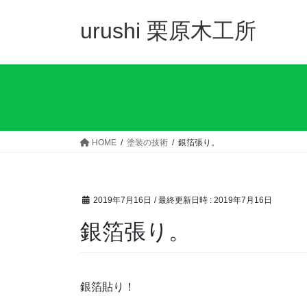
コ
ナ
ン
ビ
urushi 栗原木工所
テ
ゲ
ン
ー
ツ
シ
へ
ョ
ス
ン
キ
に
ッ
移
HOME
塗装の技術
銀箔張り。
プ
動
2019年7月16日
/ 最終更新日時 :
2019年7月16日
銀箔張り。
銀箔貼り！