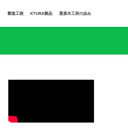
）
製造工程
KTURA製品
栗原木工所の歩み