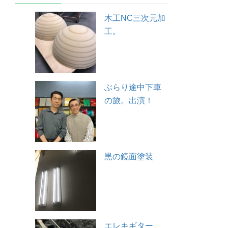
木工NC三次元加
工。
ぶらり途中下車
の旅。出演！
黒の鏡面塗装
エレキギター