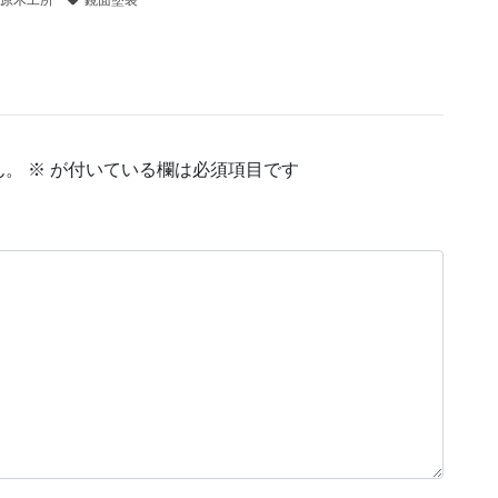
原木工所
鏡面塗装
ん。
※
が付いている欄は必須項目です