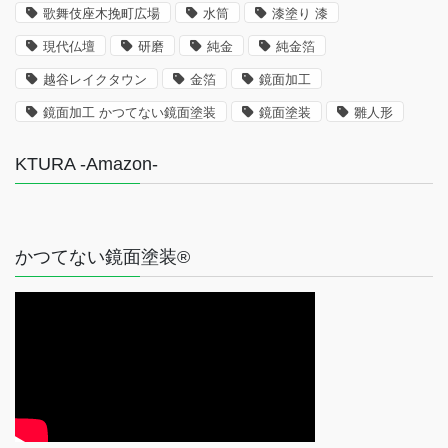
歌舞伎座木挽町広場
水筒
漆塗り 漆
現代仏壇
研磨
純金
純金箔
越谷レイクタウン
金箔
鏡面加工
鏡面加工 かつてない鏡面塗装
鏡面塗装
雛人形
KTURA -Amazon-
かつてない鏡面塗装®