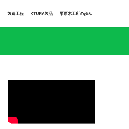
）
製造工程
KTURA製品
栗原木工所の歩み