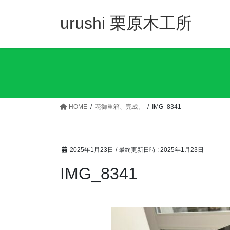
コ
ナ
ン
ビ
urushi 栗原木工所
テ
ゲ
ン
ー
ツ
シ
へ
ョ
ス
ン
キ
に
ッ
移
HOME
花御重箱、完成。
IMG_8341
プ
動
2025年1月23日
/ 最終更新日時 :
2025年1月23日
IMG_8341