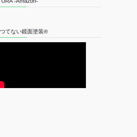
TURA -Amazon-
つてない鏡面塗装®