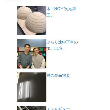
木工NC三次元加
工。
ぶらり途中下車の
旅。出演！
黒の鏡面塗装
エレキギター