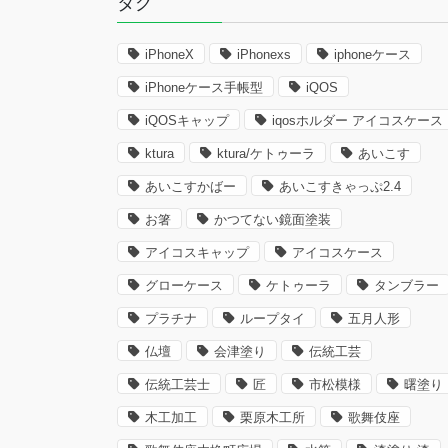
タグ
iPhoneX
iPhonexs
iphoneケース
iPhoneケース手帳型
iQOS
iQOSキャップ
iqosホルダー アイコスケース
ktura
ktura/ケトゥーラ
あいこす
あいこすかばー
あいこすきゃっぷ2.4
お箸
かつてない鏡面塗装
アイコスキャップ
アイコスケース
グローケース
ケトゥーラ
タンブラー
プラチナ
ループタイ
五月人形
仏壇
会津塗り
伝統工芸
伝統工芸士
匠
市松模様
曙塗り
木工加工
栗原木工所
歌舞伎座