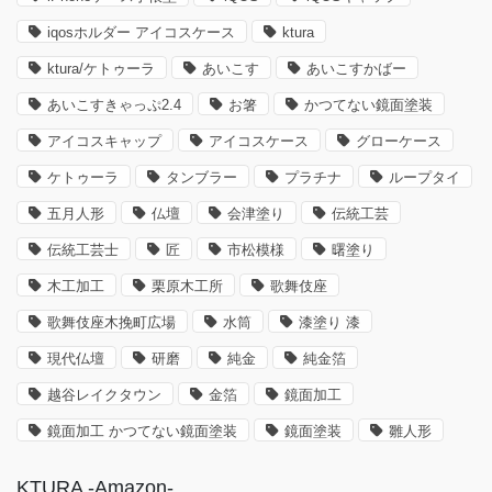
iqosホルダー アイコスケース
ktura
ktura/ケトゥーラ
あいこす
あいこすかばー
あいこすきゃっぷ2.4
お箸
かつてない鏡面塗装
アイコスキャップ
アイコスケース
グローケース
ケトゥーラ
タンブラー
プラチナ
ループタイ
五月人形
仏壇
会津塗り
伝統工芸
伝統工芸士
匠
市松模様
曙塗り
木工加工
栗原木工所
歌舞伎座
歌舞伎座木挽町広場
水筒
漆塗り 漆
現代仏壇
研磨
純金
純金箔
越谷レイクタウン
金箔
鏡面加工
鏡面加工 かつてない鏡面塗装
鏡面塗装
雛人形
KTURA -Amazon-