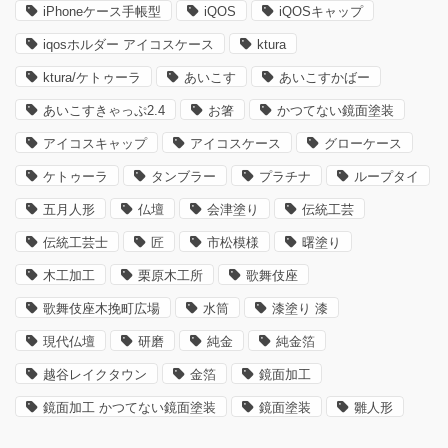
iPhoneケース手帳型
iQOS
iQOSキャップ
iqosホルダー アイコスケース
ktura
ktura/ケトゥーラ
あいこす
あいこすかばー
あいこすきゃっぷ2.4
お箸
かつてない鏡面塗装
アイコスキャップ
アイコスケース
グローケース
ケトゥーラ
タンブラー
プラチナ
ループタイ
五月人形
仏壇
会津塗り
伝統工芸
伝統工芸士
匠
市松模様
曙塗り
木工加工
栗原木工所
歌舞伎座
歌舞伎座木挽町広場
水筒
漆塗り 漆
現代仏壇
研磨
純金
純金箔
越谷レイクタウン
金箔
鏡面加工
鏡面加工 かつてない鏡面塗装
鏡面塗装
雛人形