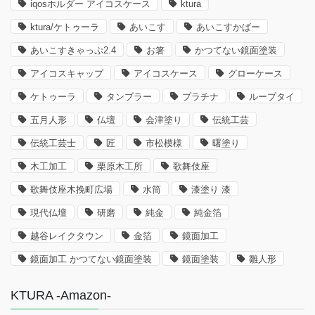
iqosホルダー アイコスケース
ktura
ktura/ケトゥーラ
あいこす
あいこすかばー
あいこすきゃっぷ2.4
お箸
かつてない鏡面塗装
アイコスキャップ
アイコスケース
グローケース
ケトゥーラ
タンブラー
プラチナ
ループタイ
五月人形
仏壇
会津塗り
伝統工芸
伝統工芸士
匠
市松模様
曙塗り
木工加工
栗原木工所
歌舞伎座
歌舞伎座木挽町広場
水筒
漆塗り 漆
現代仏壇
研磨
純金
純金箔
越谷レイクタウン
金箔
鏡面加工
鏡面加工 かつてない鏡面塗装
鏡面塗装
雛人形
KTURA -Amazon-