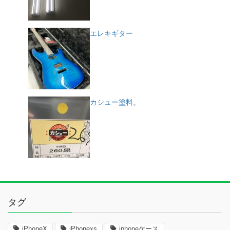
エレキギター
カシュー塗料。
タグ
iPhoneX
iPhonexs
iphoneケース