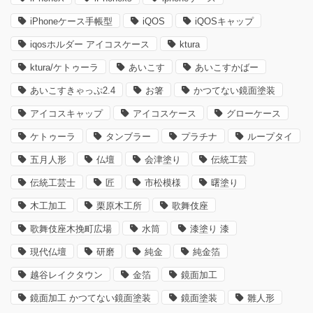
iPhoneケース手帳型
iQOS
iQOSキャップ
iqosホルダー アイコスケース
ktura
ktura/ケトゥーラ
あいこす
あいこすかばー
あいこすきゃっぷ2.4
お箸
かつてない鏡面塗装
アイコスキャップ
アイコスケース
グローケース
ケトゥーラ
タンブラー
プラチナ
ループタイ
五月人形
仏壇
会津塗り
伝統工芸
伝統工芸士
匠
市松模様
曙塗り
木工加工
栗原木工所
歌舞伎座
歌舞伎座木挽町広場
水筒
漆塗り 漆
現代仏壇
研磨
純金
純金箔
越谷レイクタウン
金箔
鏡面加工
鏡面加工 かつてない鏡面塗装
鏡面塗装
雛人形