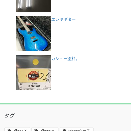
エレキギター
カシュー塗料。
タグ
iPhoneX
iPhonexs
iphoneケース