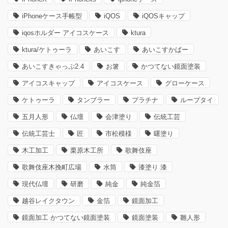
iPhoneケース手帳型
iQOS
iQOSキャップ
iqosホルダー アイコスケース
ktura
ktura/ケトゥーラ
あいこす
あいこすかばー
あいこすきゃっぷ2.4
お箸
かつてない鏡面塗装
アイコスキャップ
アイコスケース
グローケース
ケトゥーラ
タンブラー
プラチナ
ループタイ
五月人形
仏壇
会津塗り
伝統工芸
伝統工芸士
匠
市松模様
曙塗り
木工加工
栗原木工所
歌舞伎座
歌舞伎座木挽町広場
水筒
漆塗り 漆
現代仏壇
研磨
純金
純金箔
越谷レイクタウン
金箔
鏡面加工
鏡面加工 かつてない鏡面塗装
鏡面塗装
雛人形