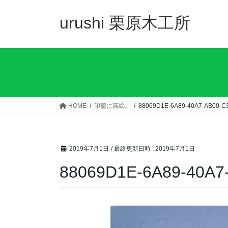
コ
ナ
ン
ビ
urushi 栗原木工所
テ
ゲ
ン
ー
ツ
シ
へ
ョ
ス
ン
キ
に
ッ
移
HOME
印籠に蒔絵。
88069D1E-6A89-40A7-AB00-C
プ
動
2019年7月1日
/ 最終更新日時 :
2019年7月1日
88069D1E-6A89-40A7