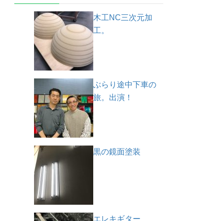
木工NC三次元加
工。
ぶらり途中下車の
旅。出演！
黒の鏡面塗装
エレキギター