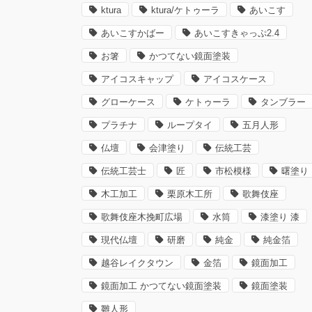
ktura
ktura/ケトゥーラ
あいこす
あいこすかばー
あいこすきゃっぷ2.4
お箸
かつてない鏡面塗装
アイコスキャップ
アイコスケース
グローケース
ケトゥーラ
タンブラー
プラチナ
ループタイ
五月人形
仏壇
会津塗り
伝統工芸
伝統工芸士
匠
市松模様
曙塗り
木工加工
栗原木工所
歌舞伎座
歌舞伎座木挽町広場
水筒
漆塗り 漆
現代仏壇
研磨
純金
純金箔
越谷レイクタウン
金箔
鏡面加工
鏡面加工 かつてない鏡面塗装
鏡面塗装
雛人形