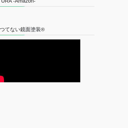
TURA -Amazon-
つてない鏡面塗装®