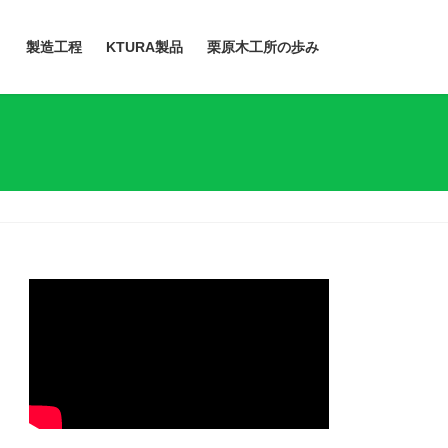
）
製造工程
KTURA製品
栗原木工所の歩み