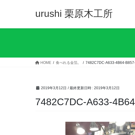
コ
ナ
ン
ビ
urushi 栗原木工所
テ
ゲ
ン
ー
ツ
シ
へ
ョ
ス
ン
キ
に
ッ
移
HOME
食べれる金箔。
7482C7DC-A633-4B64-B857
プ
動
2019年3月12日
/ 最終更新日時 :
2019年3月12日
7482C7DC-A633-4B64