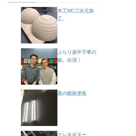
木工NC三次元加
工。
ぶらり途中下車の
旅。出演！
黒の鏡面塗装
エレキギター