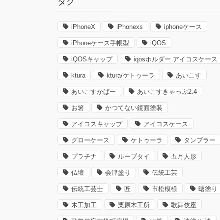
タグ
iPhoneX
iPhonexs
iphoneケース
iPhoneケース手帳型
iQOS
iQOSキャップ
iqosホルダー アイコスケース
ktura
ktura/ケトゥーラ
あいこす
あいこすかばー
あいこすきゃっぷ2.4
お箸
かつてない鏡面塗装
アイコスキャップ
アイコスケース
グローケース
ケトゥーラ
タンブラー
プラチナ
ループタイ
五月人形
仏壇
会津塗り
伝統工芸
伝統工芸士
匠
市松模様
曙塗り
木工加工
栗原木工所
歌舞伎座