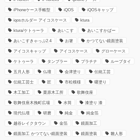
iPhoneケース手帳型
iQOS
iQOSキャップ
iqosホルダー アイコスケース
ktura
ktura/ケトゥーラ
あいこす
あいこすかばー
あいこすきゃっぷ2.4
お箸
かつてない鏡面塗装
アイコスキャップ
アイコスケース
グローケース
ケトゥーラ
タンブラー
プラチナ
ループタイ
五月人形
仏壇
会津塗り
伝統工芸
伝統工芸士
匠
市松模様
曙塗り
木工加工
栗原木工所
歌舞伎座
歌舞伎座木挽町広場
水筒
漆塗り 漆
現代仏壇
研磨
純金
純金箔
越谷レイクタウン
金箔
鏡面加工
鏡面加工 かつてない鏡面塗装
鏡面塗装
雛人形