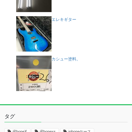
エレキギター
カシュー塗料。
タグ
iPhoneX
iPhonexs
iphoneケース